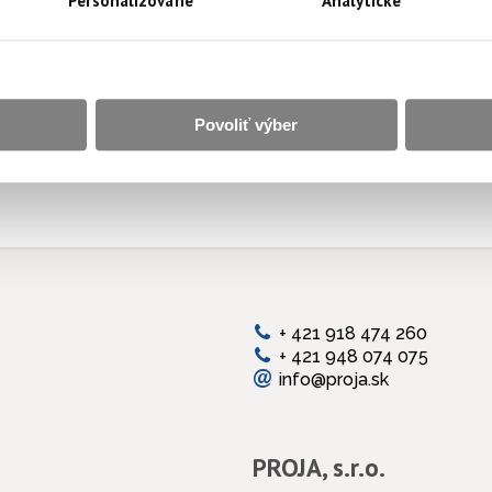
Personalizované
Analytické
Povoliť výber
+ 421 918 474 260
+ 421 948 074 075
info@proja.sk
PROJA, s.r.o.