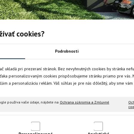
ívať cookies?
Atrium 06
Podrobnosti
dač ukladá pri prezeraní stránok. Bez nevyhnutných cookies by stránka ne
ďaka personalizovaným cookies prispôsobujeme stránku priamo pre vás.
klám a personalizáciu reklám. Váš súhlas je pre nás dôležitý, aby sme vám
ogle používa vaše údaje, nájdete na
Ochrana súkromia a Zmluvné
Och
coo